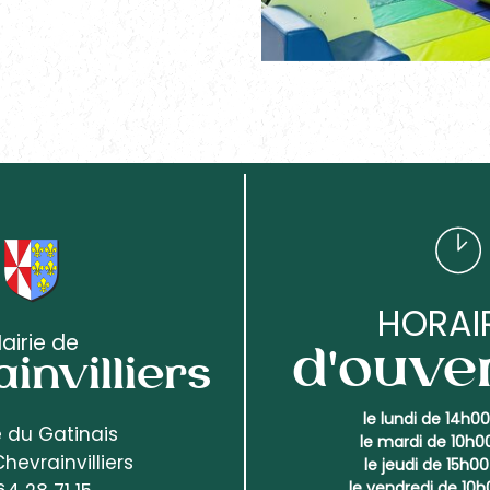
HORAI
airie de
d'ouve
invilliers
le lundi de 14h0
e du Gatinais
le mardi de 10h0
hevrainvilliers
le jeudi de 15h0
le vendredi de 10h