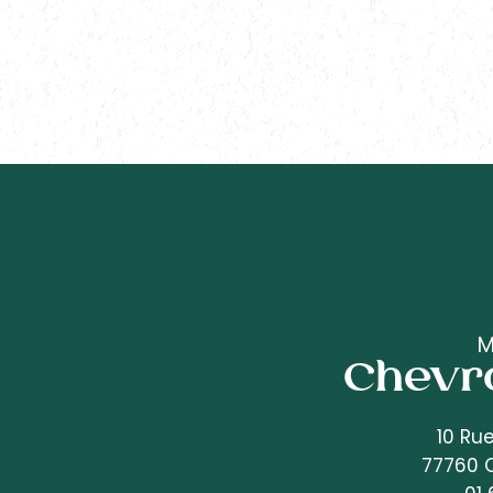
M
Chevra
10 Ru
77760 C