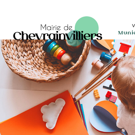
V
Muni